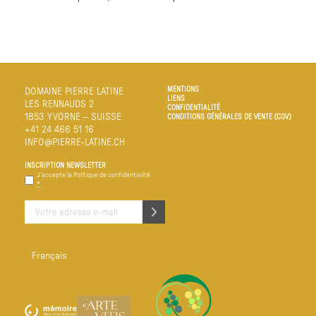
MENTIONS
DOMAINE PIERRE LATINE
LIENS
LES RENNAUDS 2
CONFIDENTIALITÉ
1853 YVORNE – SUISSE
CONDITIONS GÉNÉRALES DE VENTE (CGV)
+41 24 466 51 16
INFO@PIERRE-LATINE.CH
INSCRIPTION NEWSLETTER
Confidentialité
J‘accepte la
Politique de confidentialité
*
*
E-
mail
*
Français