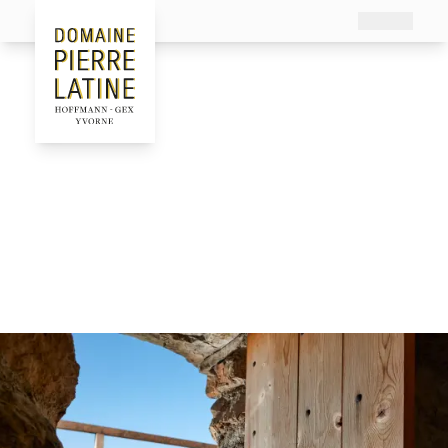
Le Domaine
L’Histoire
Le Clos du Crosex Grillé
Actualités
De César à Churchill