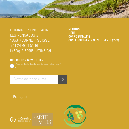
NOUS NOUS FERONS UN PLAISIR DE VOUS RÉPONDRE DANS LES
MEILLEURS DÉLAIS.
MENTIONS
DOMAINE PIERRE LATINE
LIENS
LES RENNAUDS 2
CONFIDENTIALITÉ
1853 YVORNE – SUISSE
CONDITIONS GÉNÉRALES DE VENTE (CGV)
+41 24 466 51 16
INFO@PIERRE-LATINE.CH
INSCRIPTION NEWSLETTER
Confidentialité
J‘accepte la
Politique de confidentialité
*
*
E-
mail
*
Français