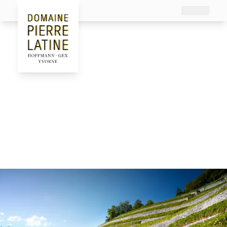
Le Domaine
L’Histoire
Le Clos du Crosex Grillé
Actualités
Vous pouvez nous écrire à l’adresse suivante:
INFO@PIERRE-LATINE.CH