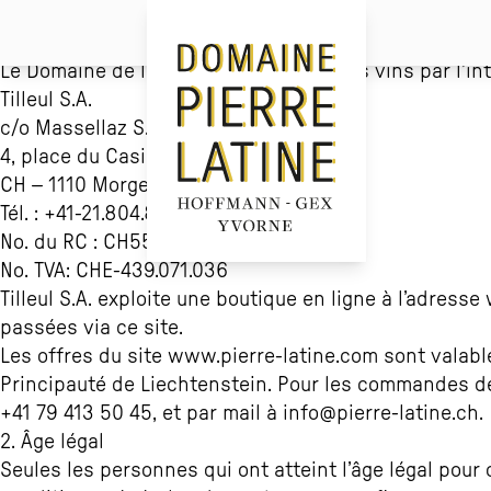
En consultant et en utilisant notre site internet, vo
1. Votre partenaire contractuel
Le Domaine de la Pierre Latine vend ses vins par l’int
Tilleul S.A.
c/o Massellaz S.A.
4, place du Casino
CH – 1110 Morges
Tél. : +41-21.804.85.80
No. du RC : CH55011746842
No. TVA: CHE-439.071.036
Tilleul S.A. exploite une boutique en ligne à l’adresse
passées via ce site.
Les offres du site
www.pierre-latine.com
sont valable
Principauté de Liechtenstein. Pour les commandes de 
+41 79 413 50 45, et par mail à info@pierre-latine.ch.
2. Âge légal
Seules les personnes qui ont atteint l’âge légal po