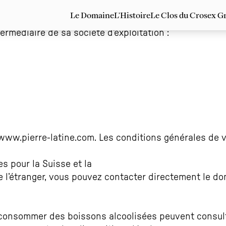
us acceptez les conditions ci-dessous.
Le Domaine
L’Histoire
Le Clos du Crosex Gr
ermédiaire de sa société d’exploitation :
www.pierre-latine.com
. Les conditions générales de 
s pour la Suisse et la
l’étranger, vous pouvez contacter directement le dom
ur consommer des boissons alcoolisées peuvent consul