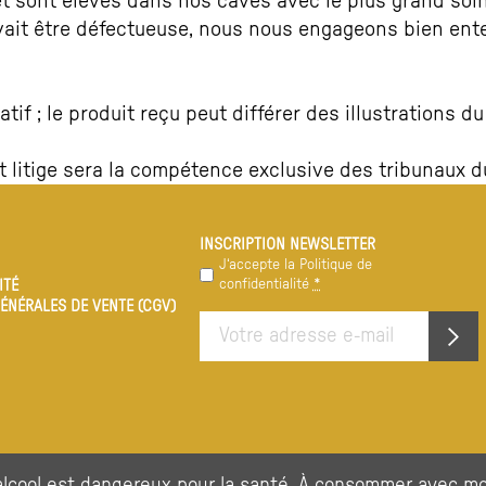
t sont élevés dans nos caves avec le plus grand soin
devait être défectueuse, nous nous engageons bien en
if ; le produit reçu peut différer des illustrations du 
ut litige sera la compétence exclusive des tribunaux 
INSCRIPTION NEWSLETTER
Confidentialité
J‘accepte la
Politique de
confidentialité
*
ITÉ
*
ÉNÉRALES DE VENTE (CGV)
E-
mail
*
'alcool est dangereux pour la santé. À consommer avec mo