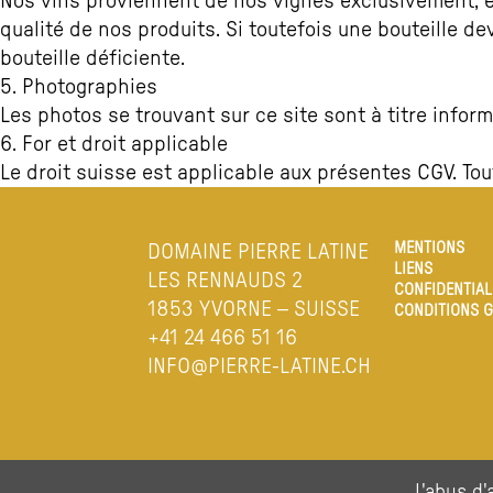
Nos vins proviennent de nos vignes exclusivement, e
qualité de nos produits. Si toutefois une bouteille 
bouteille déficiente.
5. Photographies
Les photos se trouvant sur ce site sont à titre informat
6. For et droit applicable
Le droit suisse est applicable aux présentes CGV. To
MENTIONS
DOMAINE PIERRE LATINE
LIENS
LES RENNAUDS 2
CONFIDENTIAL
1853 YVORNE – SUISSE
CONDITIONS G
+41 24 466 51 16
INFO@PIERRE-LATINE.CH
L'abus d