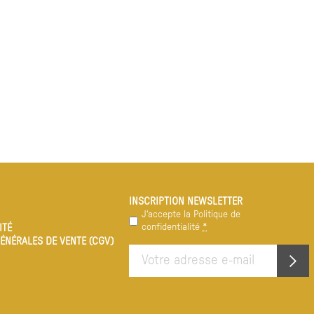
INSCRIPTION NEWSLETTER
Confidentialité
J‘accepte la
Politique de
confidentialité
*
ITÉ
*
ÉNÉRALES DE VENTE (CGV)
E-
mail
*