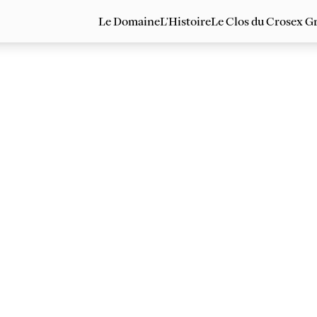
Le Domaine
L’Histoire
Le Clos du Crosex Gr