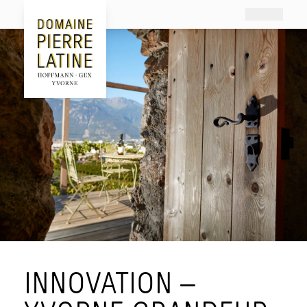
Le Domaine
L’Histoire
Le Clos du Crosex Grillé
Actualités
INNOVATION –