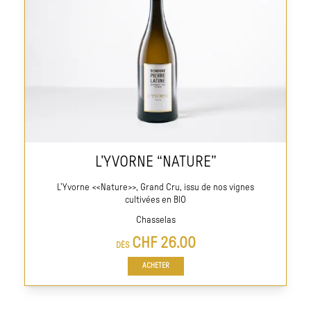
L’YVORNE “NATURE”
L’Yvorne <<Nature>>, Grand Cru, issu de nos vignes
cultivées en BIO
Chasselas
CHF
26.00
DÈS
ACHETER