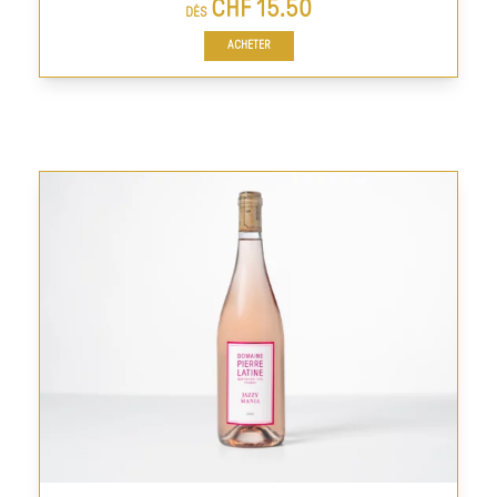
CHF
15.50
DÈS
ACHETER